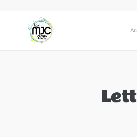
Ac
Let