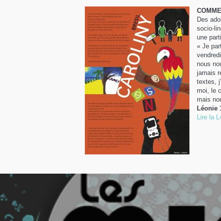
COMME 
Des adol
socio-li
une part
« Je par
vendredi
nous nou
jamais r
textes, 
moi, le 
mais nou
Léonie 
Lire la 