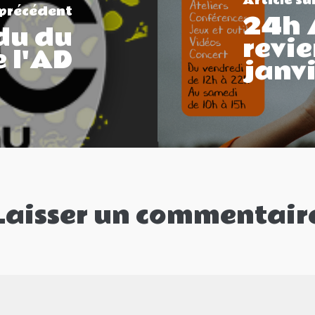
Article su
 précédent
24h 
du du
revie
e l'AD
janvi
Laisser un commentair