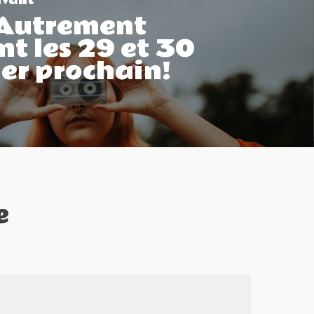
ivant
Autrement
nt les 29 et 30
er prochain!
e