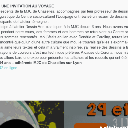
UNE INVITATION AU VOYAGE
escents de la MJC de Chazelles, accompagnés par leur professeur de dessin
nguistique du Centre socio-culturel l’Equipage ont réalisé un recueil de dessins
icipante de l’atelier témoigne :
ticipe à l’atelier Dessin Arts plastiques à la MJC depuis 3 ans. Nous avons 
 pendant notre cours, ces femmes et ces hommes se retrouvent au Centre soci
s sommes rencontrés. Moi j’étais en lien avec Dondüe et Caroliny, toutes les
encontré quelqu’un d’une autre culture que moi, je trouvais qu’elles s’exprimai
j’ai aimé leurs textes et cela m’a vraiment inspirée, j’ai réalisé des dessins 
crayons de couleurs c’est ma technique préférée. A cause du Corona, nous n’
s allons faire une expo pour présenter les affiches et les recueils qui ont été r
14 ans – adhérente MJC de Chazelles sur Lyon
L42 en ligne