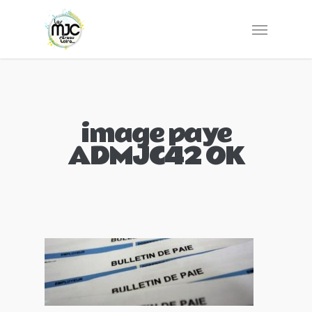
image paye
ADMJC42 OK