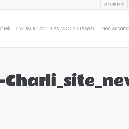
04 77 26 10 30
cueil
L’ADMJC 42
Les MJC du réseau
Nos accom
-Charli_site_n