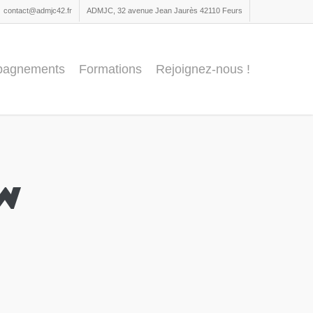
contact@admjc42.fr
ADMJC, 32 avenue Jean Jaurès 42110 Feurs
pagnements
Formations
Rejoignez-nous !
ew